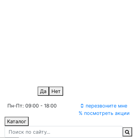
Новосибирск
Омск
айс
Оренбург
Пермь
Ростов-на-Дону
Санкт-Петербург
Саратов
Ульяновск
Уфа
Челябинск
Уфа Терминал
Ваш город Екатеринбург?
Да
Нет
Пн-Пт: 09:00 - 18:00
перезвоните мне
% посмотреть акции
Каталог