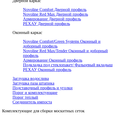
Дверной каркас
Novoline Comfort Дверной профиль
Novoline Red Мax Дверной профиль
Армирование Дверной профиль
РЕХАУ Дверной профиль
Оконный каркас
Novoline Comfort/Green Systems Оконный и
доборный профиль
Novoline Red Max/Tender Оконный и доборный
профиль
Армирование Оконный профиль
Подкладка под стеклопакет/ Фальцевый вкладыш
РЕХАУ Оконный профиль
Заглушка водослива
Заглушка паза штапика
Подставочный профиль и уголки
Порог и комплектующие
Порог теплый
Соединитель импоста
Комплектующие для сборки москитных сеток