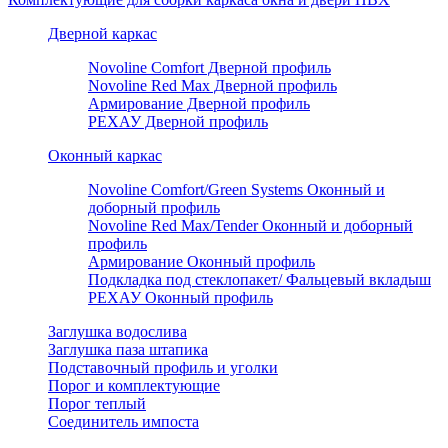
Дверной каркас
Novoline Comfort Дверной профиль
Novoline Red Мax Дверной профиль
Армирование Дверной профиль
РЕХАУ Дверной профиль
Оконный каркас
Novoline Comfort/Green Systems Оконный и
доборный профиль
Novoline Red Max/Tender Оконный и доборный
профиль
Армирование Оконный профиль
Подкладка под стеклопакет/ Фальцевый вкладыш
РЕХАУ Оконный профиль
Заглушка водослива
Заглушка паза штапика
Подставочный профиль и уголки
Порог и комплектующие
Порог теплый
Соединитель импоста