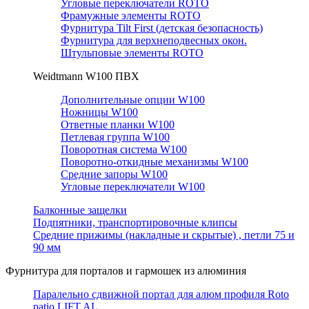
Угловые переключатели ROTO
Фрамужные элементы ROTO
Фурнитура Tilt First (детская безопасность)
Фурнитура для верхнеподвесных окон.
Штульповые элементы ROTO
Weidtmann W100 ПВХ
Дополнительные опции W100
Ножницы W100
Ответные планки W100
Петлевая группа W100
Поворотная система W100
Поворотно-откидные механизмы W100
Средние запоры W100
Угловые переключатели W100
Балконные защелки
Подпятники, транспортировочные клипсы
Средние прижимы (накладные и скрытые) , петли 75 и
90 мм
Фурнитура для порталов и гармошек из алюминия
Паралельно сдвижной портал для алюм профиля Roto
patio LIFT AL