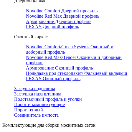
Дверной каркас
Novoline Comfort Дверной профиль
Novoline Red Мax Дверной профиль
Армирование Дверной профиль
РЕХАУ Дверной профиль
Оконный каркас
Novoline Comfort/Green Systems Оконный и
доборный профиль
Novoline Red Max/Tender Оконный и доборный
профиль
Армирование Оконный профиль
Подкладка под стеклопакет/ Фальцевый вкладыш
РЕХАУ Оконный профиль
Заглушка водослива
Заглушка паза штапика
Подставочный профиль и уголки
Порог и комплектующие
Порог теплый
Соединитель импоста
Комплектующие для сборки москитных сеток