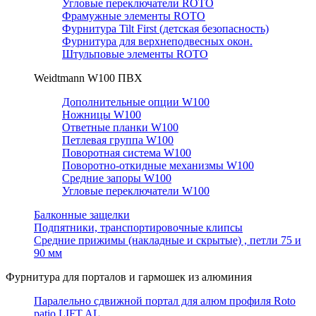
Угловые переключатели ROTO
Фрамужные элементы ROTO
Фурнитура Tilt First (детская безопасность)
Фурнитура для верхнеподвесных окон.
Штульповые элементы ROTO
Weidtmann W100 ПВХ
Дополнительные опции W100
Ножницы W100
Ответные планки W100
Петлевая группа W100
Поворотная система W100
Поворотно-откидные механизмы W100
Средние запоры W100
Угловые переключатели W100
Балконные защелки
Подпятники, транспортировочные клипсы
Средние прижимы (накладные и скрытые) , петли 75 и
90 мм
Фурнитура для порталов и гармошек из алюминия
Паралельно сдвижной портал для алюм профиля Roto
patio LIFT AL