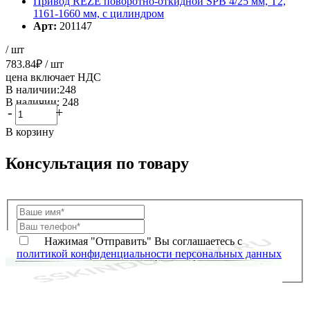
Привод REZE поворотно-откидной SPB 4/25 мм, T2,
1161-1660 мм, с цилиндром
Арт:
201147
/ шт
783.84
₽
/ шт
цена включает НДС
В наличии:248
В наличии: 248
-
+
В корзину
Консультация по товару
Нажимая "Отправить" Вы соглашаетесь с
политикой конфиденциальности персональных данных