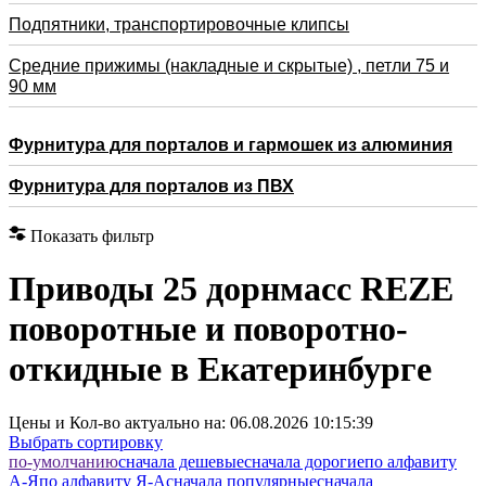
Подпятники, транспортировочные клипсы
Средние прижимы (накладные и скрытые) , петли 75 и
90 мм
Фурнитура для порталов и гармошек из алюминия
Фурнитура для порталов из ПВХ
Показать фильтр
Приводы 25 дорнмасс REZE
поворотные и поворотно-
откидные в Екатеринбурге
Цены и Кол-во актуально на:
06.08.2026 10:15:39
Выбрать сортировку
по-умолчанию
cначала дешевые
cначала дорогие
по алфавиту
А-Я
по алфавиту Я-А
cначала популярные
cначала