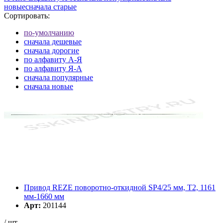
новые
cначала старые
Сортировать:
по-умолчанию
cначала дешевые
cначала дорогие
по алфавиту А-Я
по алфавиту Я-А
cначала популярные
cначала новые
cначала старые
Элементов на страницу
Привод REZE поворотно-откидной SP4/25 мм, T2, 1161
мм-1660 мм
Арт:
201144
/ шт