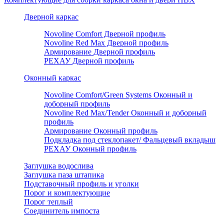
Дверной каркас
Novoline Comfort Дверной профиль
Novoline Red Мax Дверной профиль
Армирование Дверной профиль
РЕХАУ Дверной профиль
Оконный каркас
Novoline Comfort/Green Systems Оконный и
доборный профиль
Novoline Red Max/Tender Оконный и доборный
профиль
Армирование Оконный профиль
Подкладка под стеклопакет/ Фальцевый вкладыш
РЕХАУ Оконный профиль
Заглушка водослива
Заглушка паза штапика
Подставочный профиль и уголки
Порог и комплектующие
Порог теплый
Соединитель импоста