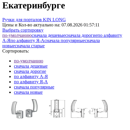
Екатеринбурге
Ручки для порталов KIN LONG
Цены и Кол-во актуально на:
07.08.2026 01:57:11
Выбрать сортировку
по-умолчанию
cначала дешевые
cначала дорогие
по алфавиту
А-Я
по алфавиту Я-А
cначала популярные
cначала
новые
cначала старые
Сортировать:
по-умолчанию
cначала дешевые
cначала дорогие
по алфавиту А-Я
по алфавиту Я-А
cначала популярные
cначала новые
cначала старые
Элементов на страницу