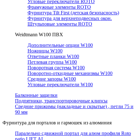
Угловые переключатели ROTO
Фрамужные элементы ROTO
Фурнитура Tilt First (детская безопасность)
Фурнитура для верхнеподвесных окон.
Штульповые элементы ROTO
Weidtmann W100 ПВХ
Дополнительные опции W100
Ножницы W100
Ответные планки W100
Петлевая группа W100
Поворотная система W100
Поворотно-откидные механизмы W100
Средние запоры W100
Угловые переключатели W100
Балконные защелки
Подпятники, транспортировочные клипсы
Средние прижимы (накладные и скрытые) , петли 75 и
90 мм
Фурнитура для порталов и гармошек из алюминия
Паралельно сдвижной портал для алюм профиля Roto
patio LIFT AL