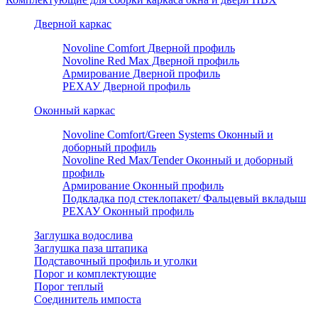
Дверной каркас
Novoline Comfort Дверной профиль
Novoline Red Мax Дверной профиль
Армирование Дверной профиль
РЕХАУ Дверной профиль
Оконный каркас
Novoline Comfort/Green Systems Оконный и
доборный профиль
Novoline Red Max/Tender Оконный и доборный
профиль
Армирование Оконный профиль
Подкладка под стеклопакет/ Фальцевый вкладыш
РЕХАУ Оконный профиль
Заглушка водослива
Заглушка паза штапика
Подставочный профиль и уголки
Порог и комплектующие
Порог теплый
Соединитель импоста