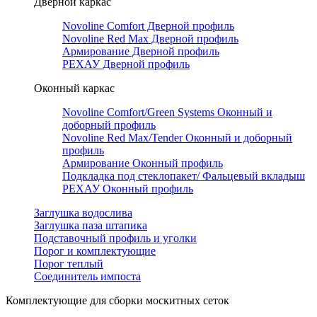
Дверной каркас
Novoline Comfort Дверной профиль
Novoline Red Мax Дверной профиль
Армирование Дверной профиль
РЕХАУ Дверной профиль
Оконный каркас
Novoline Comfort/Green Systems Оконный и
доборный профиль
Novoline Red Max/Tender Оконный и доборный
профиль
Армирование Оконный профиль
Подкладка под стеклопакет/ Фальцевый вкладыш
РЕХАУ Оконный профиль
Заглушка водослива
Заглушка паза штапика
Подставочный профиль и уголки
Порог и комплектующие
Порог теплый
Соединитель импоста
Комплектующие для сборки москитных сеток