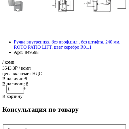
Ручка внутренняя, без проф.цил., без штифта, 240 мм,
ROTO PATIO LIFT, цвет серебро R01.1
Арт:
849598
/ комп
3543.3
₽
/ комп
цена включает НДС
В наличии:8
В наличии: 8
-
+
В корзину
Консультация по товару